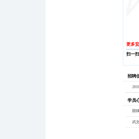
更多
扫一
招聘
20
学员
固
武文