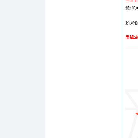
当拿
我想
如果
固镇