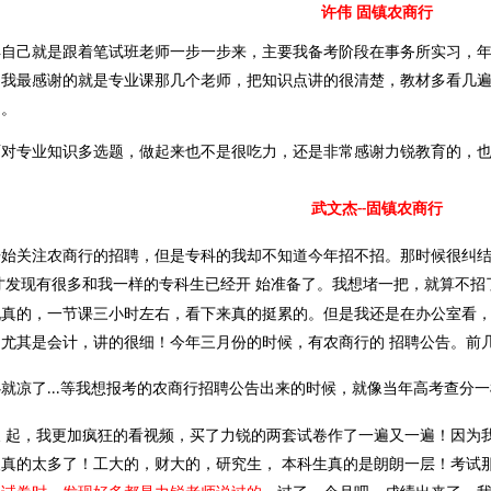
许伟 固镇农商行
得自己就是跟着笔试班老师一步一步来，主要我备考阶段在事务所实习，
，我最感谢的就是专业课那几个老师，把知识点讲的很清楚，教材多看几
了。
面对专业知识多选题，做起来也不是很吃力，还是非常感谢力锐教育的，
武文杰
固镇农商行
--
开始关注农商行的招聘，但是专科的我却不知道今年招不招。那时候很纠
才发现有很多和我一样的专科生已经开 始准备了。我想堵一把，就算不招
说真的，一节课三小时左右，看下来真的挺累的。但是我还是在办公室看，
。尤其是会计，讲的很细！今年三月份的时候，有农商行的 招聘公告。前
心就凉了
等我想报考的农商行招聘公告出来的时候，就像当年高考查分一
...
天 起，我更加疯狂的看视频，买了力锐的两套试卷作了一遍又一遍！因为
人真的太多了！工大的，财大的，研究生， 本科生真的是朗朗一层！考试