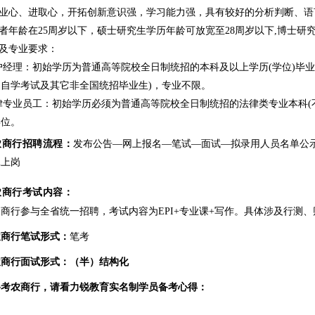
事业心、进取心，开拓创新意识强，学习能力强，具有较好的分析判断、
聘者年龄在25周岁以下，硕士研究生学历年龄可放宽至28周岁以下,博士研
历及专业要求：
客户经理：初始学历为普通高等院校全日制统招的本科及以上学历(学位)毕
自学考试及其它非全国统招毕业生)，专业不限。
法律专业员工：初始学历必须为普通高等院校全日制统招的法律类专业本科
学位。
农商行招聘流程：
发布公告—网上报名—笔试—面试—拟录用人员名单公
工上岗
农商行考试内容：
商行参与全省统一招聘，考试内容为EPI+专业课+写作。具体涉及行测
农商行笔试形式：
笔考
农商行面试形式：（半）结构化
备考农商行，请看力锐教育实名制学员备考心得：