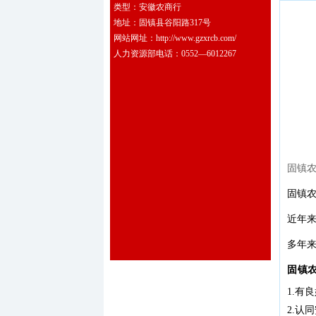
类型：安徽农商行
地址：固镇县谷阳路317号
网站网址：http://www.gzxrcb.com/
人力资源部电话：0552—6012267
固镇
固镇
近年
多年
固镇
1.有
2.认