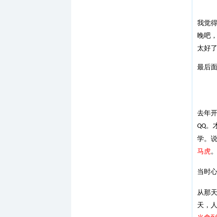
我觉
晚吧
太好
最后
去年
。
QQ
学。
马虎
当时
从那
天，