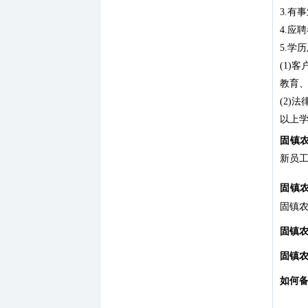
3.有
4.应
5.学
(1)
教育、
(2)
以上
固镇
新员
固镇
固镇农
固镇
固镇
如何