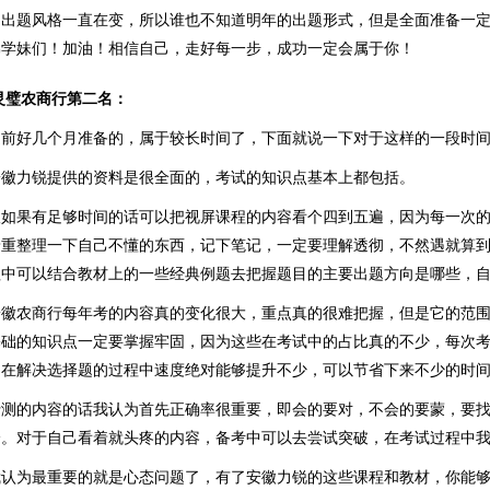
的出题风格一直在变，所以谁也不知道明年的出题形式，但是全面准备一
弟学妹们！加油！相信自己，走好每一步，成功一定会属于你！
灵璧农商行第二名：
提前好几个月准备的，属于较长时间了，下面就说一下对于这样的一段时
安徽力锐提供的资料是很全面的，考试的知识点基本上都包括。
议如果有足够时间的话可以把视屏课程的内容看个四到五遍，因为每一次
着重整理一下自己不懂的东西，记下笔记，一定要理解透彻，不然遇就算
程中可以结合教材上的一些经典例题去把握题目的主要出题方向是哪些，
安徽农商行每年考的内容真的变化很大，重点真的很难把握，但是它的范
基础的知识点一定要掌握牢固，因为这些在考试中的占比真的不少，每次
，在解决选择题的过程中速度绝对能够提升不少，可以节省下来不少的时
行测的内容的话我认为首先正确率很重要，即会的要对，不会的要蒙，要
分。对于自己看着就头疼的内容，备考中可以去尝试突破，在考试过程中
我认为最重要的就是心态问题了，有了安徽力锐的这些课程和教材，你能