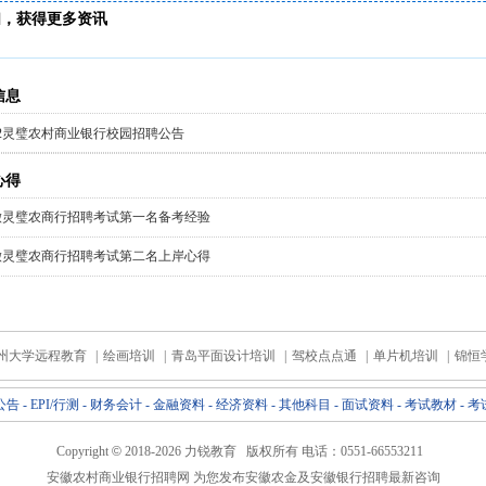
扫，获得更多资讯
信息
22灵璧农村商业银行校园招聘公告
心得
徽灵璧农商行招聘考试第一名备考经验
徽灵璧农商行招聘考试第二名上岸心得
州大学远程教育
|
绘画培训
|
青岛平面设计培训
|
驾校点点通
|
单片机培训
|
锦恒
公告
-
EPI/行测
-
财务会计
-
金融资料
-
经济资料
-
其他科目
-
面试资料
-
考试教材
-
考
Copyright
©
2018-
2026 力锐教育 版权所有 电话：0551-66553211
安徽农村商业银行招聘
网 为您发布
安徽农金
及
安徽银行招聘
最新咨询