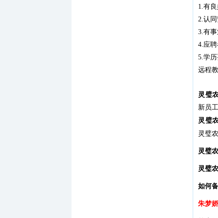
1.有
2.认
3.有
4.应
5.学
远程教
灵璧
新员
灵璧
灵璧农
灵璧
灵璧
如何
朱梦娇