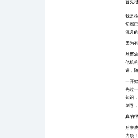
首先
我是
切都
沉舟
因为
然而
他机
遍，
一开
先过
知识
刺卷
真的
后来
力锐