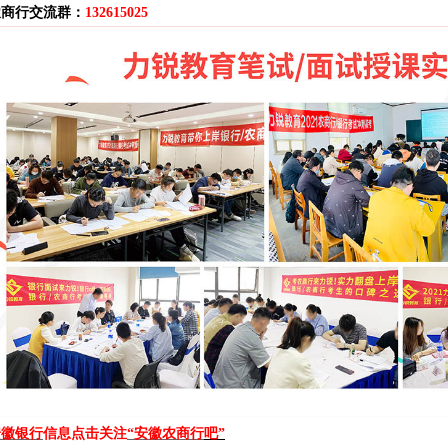
农商行
交流群
：
132615025
安徽银行
信息点击关注
“安徽农商行
吧
”