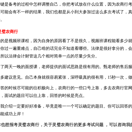
关键是备考的过程中怎样调整自己，你把考试放在什么位置，因为农商行
就可能会有不一样的结果，我们也都是从小到大参加过这么多次考试了，
少。
灵璧农商行
买的是视频班课程，因为自身的原因看了不是很久，视频班课程能看多少
带你过一遍重难点，自己啃的话完全不知道看哪些。法律是很好拿分的，
，所以法律会计财管这几个相对简单一点的尽量少失分。
报了两天一晚的面授课，老师提供的面试思路是很有用的。甄老师的售后
多建议意见。自己本身就很容易紧张，深呼吸真的很有用，15秒一次，
回答的时候尽可能的往积极向上，农商行的一些口号上靠，多去农商行官
的，面试的题目可以往上靠，回答的时候是亮点。
自我介绍一定要好好准备，毕竟是唯一一个可以确定的题目。你可以回答
都能成功上岸！
你也想报考灵璧农商行，关于灵璧农商行的更多考试问题 ，可以咨询我