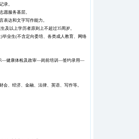
记录。
，志愿服务基层。
语言表达和文字写作能力。
究生及以上学历者原则上不超过35周岁。
位)毕业生(不含定向委培、各类成人教育、网络
示—健康体检及政审—岗前培训—签约录用—
、财会、经济、金融、法律、英语、写作等。