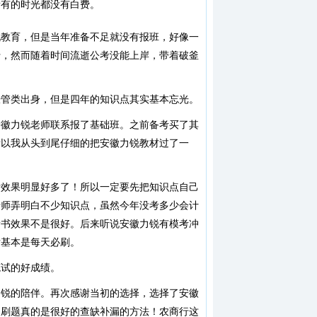
所有的时光都没有白费。
锐教育，但是当年准备不足就没有报班，好像一
行，然而随着时间流逝公考没能上岸，带着破釜
经管类出身，但是四年的知识点其实基本忘光。
安徽力锐老师联系报了基础班。之前备考买了其
所以我从头到尾仔细的把安徽力锐教材过了一
看效果明显好多了！所以一定要先把知识点自己
老师弄明白不少知识点，虽然今年没考多少会计
看书效果不是很好。后来听说安徽力锐有模考冲
后基本是每天必刷。
笔试的好成绩。
力锐的陪伴。再次感谢当初的选择，选择了安徽
是刷题真的是很好的查缺补漏的方法！农商行这