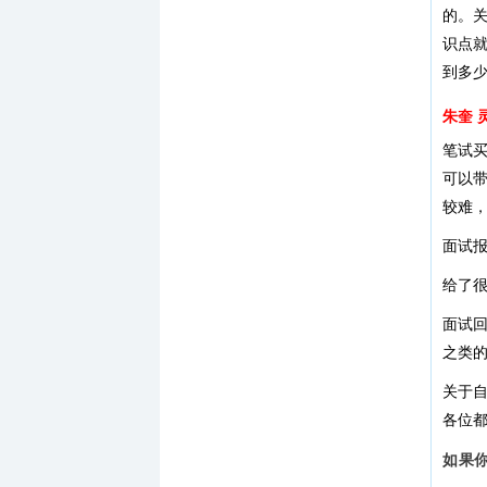
的。
识点
到多
朱奎 
笔试
可以
较难
面试
给了很
面试
之类
关于
各位
如果