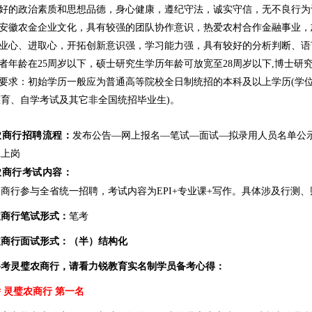
良好的政治素质和思想品德，身心健康，遵纪守法，诚实守信，无不良行为
同安徽农金企业文化，具有较强的团队协作意识，热爱农村合作金融事业
事业心、进取心，开拓创新意识强，学习能力强，具有较好的分析判断、
聘者年龄在25周岁以下，硕士研究生学历年龄可放宽至28周岁以下,博士研
历要求：初始学历一般应为普通高等院校全日制统招的本科及以上学历(学
育、自学考试及其它非全国统招毕业生)。
农商行招聘流程：
发布公告—网上报名—笔试—面试—拟录用人员名单公
工上岗
农商行考试内容：
商行参与全省统一招聘，考试内容为EPI+专业课+写作。具体涉及行测
农商行笔试形式：
笔考
农商行面试形式：（半）结构化
备考灵璧农商行，请看力锐教育实名制学员备考心得：
 灵璧农商行 第一名