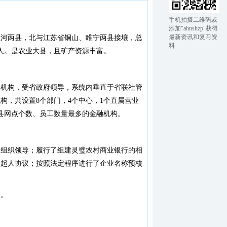
手机拍摄二维码或
添加"ahnshzp"获得
最新资讯和复习资
五河两县，北与江苏省铜山、睢宁两县接壤，总
料
0万人。是农业大县，且矿产资源丰富。
人机构，受省政府领导，系统内垂直于省联社管
构，共设置8个部门，4个中心，1个直属营业
璧县网点个数、员工数量最多的金融机构。
的组织领导；履行了组建灵璧农村商业银行的相
发起人协议；按照法定程序进行了企业名称预核
复。