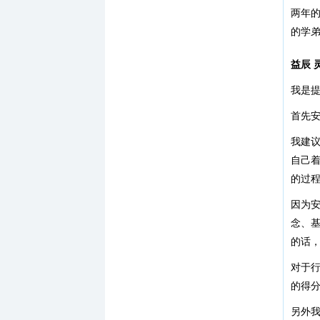
两年
的学
益辰 
我是
首先
我建
自己
的过
因为
念、
的话
对于
的得
另外