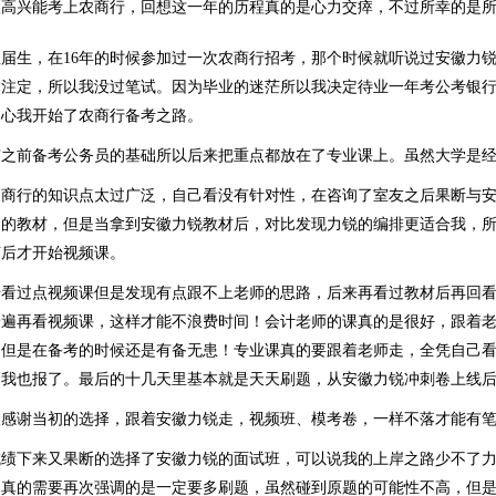
很高兴能考上农商行，回想这一年的历程真的是心力交瘁，不过所幸的是
往届生，在16年的时候参加过一次农商行招考，那个时候就听说过安徽力
已注定，所以我没过笔试。因为毕业的迷茫所以我决定待业一年考公考银
的心我开始了农商行备考之路。
有之前备考公务员的基础所以后来把重点都放在了专业课上。虽然大学是
农商行的知识点太过广泛，自己看没有针对性，在咨询了室友之后果断与
构的教材，但是当拿到安徽力锐教材后，对比发现力锐的编排更适合我，
随后才开始视频课。
始看过点视频课但是发现有点跟不上老师的思路，后来再看过教材后再回
一遍再看视频课，这样才能不浪费时间！会计老师的课真的是很好，跟着
，但是在备考的时候还是有备无患！专业课真的要跟着老师走，全凭自己
，我也报了。最后的十几天里基本就是天天刷题，从安徽力锐冲刺卷上线
很感谢当初的选择，跟着安徽力锐走，视频班、模考卷，一样不落才能有
成绩下来又果断的选择了安徽力锐的面试班，可以说我的上岸之路少不了
！真的需要再次强调的是一定要多刷题，虽然碰到原题的可能性不高，但