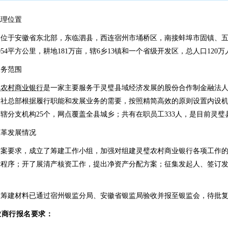
地理位置
县位于安徽省东北部，东临泗县，西连宿州市埇桥区，南接蚌埠市固镇、
054平方公里，耕地181万亩，辖6乡13镇和一个省级开发区，总人口12
服务范围
县农村商业银行
是一家主要服务于灵璧县域经济发展的股份合作制金融法
社总部根据履行职能和发展业务的需要，按照精简高效的原则设置内设机
辖分支机构25个，网点覆盖全县城乡；共有在职员工333人，是目前灵
改革发展情况
方案要求，成立了筹建工作小组，加强对组建灵璧农村商业银行各项工作
律程序；开了展清产核资工作，提出净资产分配方案；征集发起人、签订
，筹建材料已通过宿州银监分局、安徽省银监局验收并报至银监会，待批
农商行报名要求：