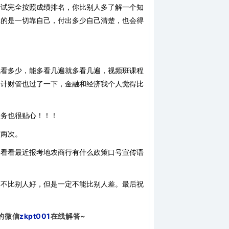
考试完全按照成绩排名，你比别人多了解一个知
真的是一切靠自己，付出多少自己清楚，也会得
就看多少，能多看几遍就多看几遍，视频班课程
会计财管也过了一下，金融和经济我个人觉得比
服务也很贴心！！！
做两次。
网看看最近报考地农商行有什么政策口号宣传语
的不比别人好，但是一定不能比别人差。
最后祝
的微信
zkpt001
在线解答~