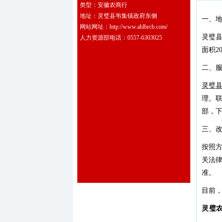
类型：安徽农商行
地址：灵璧县韦集镇政府东侧
一、
网站网址：http://www.ahlbrcb.com/
灵璧
人力资源部电话：0557-6303025
面积2
二、
灵璧
理。联
部，下
三、
按照
关法
准。
目前
灵璧