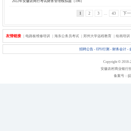
2022年安徽农商行考试财务管理模拟题（196）
1
2
3
...
43
下一
友情链接
|
电路板维修培训
|
海东公务员考试
|
郑州大学远程教育
|
绘画培训
招聘公告
-
EPI/行测
-
财务会计
-
Copyright
©
2018-
安徽农村商业银行
备案号：
皖