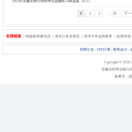
2022年安徽农商行招聘考试金融练习精选题（475）
1
2
3
...
26
下一
友情链接
|
电路板维修培训
|
海东公务员考试
|
郑州大学远程教育
|
绘画培训
招聘公告
-
EPI/行测
-
财务会计
-
Copyright
©
2018-
安徽农村商业银行
备案号：
皖