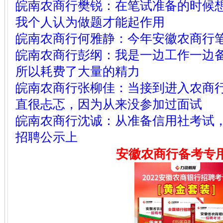
皖南农商行樊锐
：
在笔试准备的时候
我个人认为做题才能起作用
皖南农商行何雅静
：
今年安徽农商行
皖南农商行彭纲
：
我是一边工作一边
所以耗费了大量的精力
皖南农商行张柳佳
：
当接到进入农商
直很忐忑，因为从来没参加过面试
皖南农商行沈诚
：
从准备信用社考试
招聘公示上
安徽农商行备考专