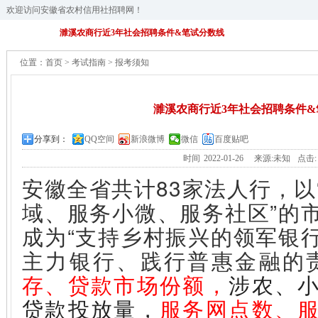
欢迎访问安徽省农村信用社招聘网！
濉溪农商行近3年社会招聘条件&笔试分数线
位置：
首页
>
考试指南
>
报考须知
濉溪农商行近3年社会招聘条件&
分享到：
QQ空间
新浪微博
微信
百度贴吧
时间
2022-01-26
来源:未知
点击
安徽全省共计83家法人行，以
域、服务小微、服务社区”的
成为“支持乡村振兴的领军银
主力银行、践行普惠金融的
存、贷款市场份额，
涉农、
贷款投放量，
服务网点数、