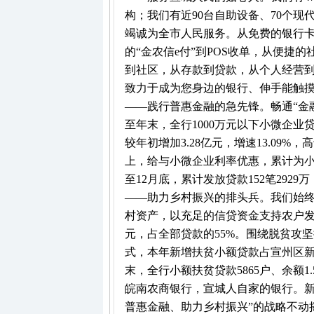
构；我们有近90台自助设备、70个现代
竭诚为全市人民服务。从免费的银行
的“金农信e付”到POS收单，从便捷
到社区，从存款到贷款，从个人经营
致力于成为您身边的银行、伸手能触
——践行普惠金融的急先锋。畅通“金融
至年末，全行1000万元以下小微企业贷款
较年初增加3.28亿元，增速13.09
上，给与小微企业利率优惠，累计为
至12月底，累计发放贷款152笔2929万，
——助力乡村振兴的排头兵。我们始终
村资产，以充足的信贷资金支持农户发展。
元，占全部贷款的55%。围绕脱贫攻
式，本年新增扶贫小额贷款占宣州区新
末，全行小额扶贫贷款5865户、余额1.
皖南农商银行，宣城人自家的银行。新
普惠金融、助力乡村振兴”的战略不动