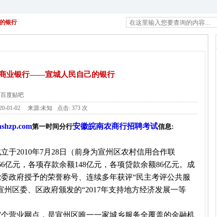
的银行
商业银行——宣城人民自己的银行
百度贴吧
20-01-02
来源:未知
点击:
373 次
zp.com
安徽皖南农商行招聘考试
第一时间分行
信息:
于2010年7月28日（前身为宣州区农村信用合作联
66亿元，各项存款余额148亿元，各项贷款余额86亿元。成
委政府授予的荣誉称号、连续多年获评“民主考评公共服
获宣州区委、区政府颁发的“2017年支持地方经济发展一等
7个营业网点，是宣州区唯一一家城乡服务全覆盖的金融机