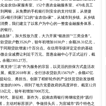
化金农信e家服务室、152个惠农金融服务室、470名员工
卡到网银，从免费的手机银行到安全的支付结算，从便捷
的社区e银行到家门口的“金农信e家”，从城市到乡镇、从乡镇
到消费，我们建立了以客户为中心的一整套金融服务体系，
摸的银行。
血脉”，加大投放力度，大力开展“银政担”“三类业务”。
贷款户数3526户，较年初增加1030户；余额28.31亿元，
%，高于同期贷款增速1个百分点。在信用等级评定定价的基础
小微企业减费让利近千万元。普惠金融中心于正式运行，截
余额2393.27万。
将支持“三农”作为服务的宗旨，以灵活的担保方式盘活农
截至2018年末，全行涉农贷款共15679户，余额47亿
坚提站位、勇担当。创新了稻虾轮作的产业扶贫贷款发放模
发放的100%，得到了地方党委政府的高度评价。截至12月
53亿元，较年初增加7000万元。
时代、新征程、新作为，皖南农商银行将继续坚持“践行
摇，主动对标苏浙沪、争做排头兵，为宣城市“四个特色之