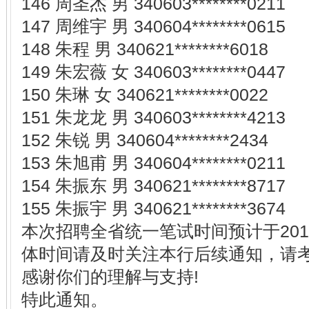
146 周圣杰 男 340603********0211
147 周维宇 男 340604********0615
148 朱程 男 340621********6018
149 朱宏薇 女 340603********0447
150 朱琳 女 340621********0022
151 朱龙龙 男 340603********4213
152 朱锐 男 340604********2434
153 朱旭甫 男 340604********0211
154 朱振东 男 340621********8717
155 朱振宇 男 340621********3674
本次招聘全省统一笔试时间预计于201
体时间请及时关注本行后续通知，请
感谢你们的理解与支持!
特此通知。