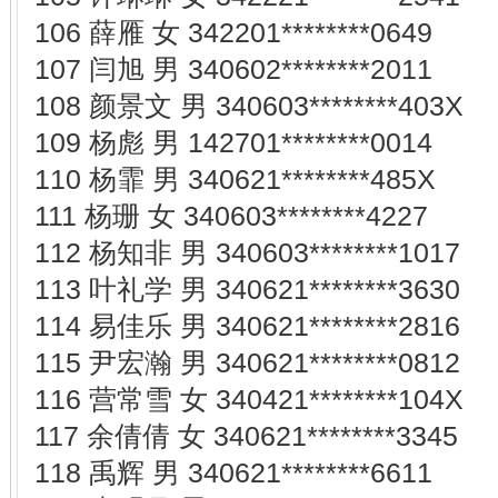
106 薛雁 女 342201********0649
107 闫旭 男 340602********2011
108 颜景文 男 340603********403X
109 杨彪 男 142701********0014
110 杨霏 男 340621********485X
111 杨珊 女 340603********4227
112 杨知非 男 340603********1017
113 叶礼学 男 340621********3630
114 易佳乐 男 340621********2816
115 尹宏瀚 男 340621********0812
116 营常雪 女 340421********104X
117 余倩倩 女 340621********3345
118 禹辉 男 340621********6611