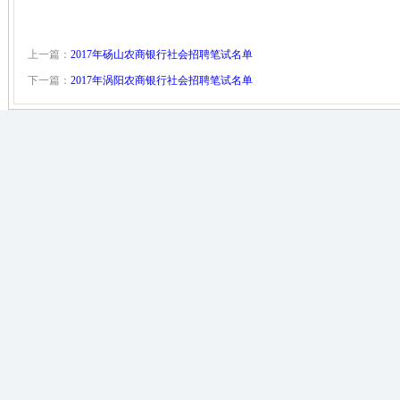
上一篇：
2017年砀山农商银行社会招聘笔试名单
下一篇：
2017年涡阳农商银行社会招聘笔试名单