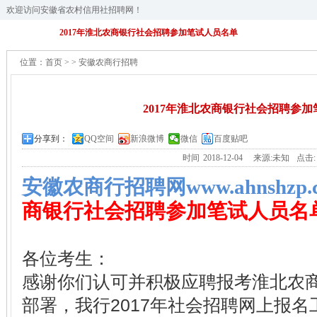
欢迎访问安徽省农村信用社招聘网！
2017年淮北农商银行社会招聘参加笔试人员名单
位置：
首页
>
>
安徽农商行招聘
2017年淮北农商银行社会招聘参
分享到：
QQ空间
新浪微博
微信
百度贴吧
时间
2018-12-04
来源:未知
点击
安徽农商行招聘网www.ahnshzp.
商银行社会招聘参加笔试人员名
各位考生：
感谢你们认可并积极应聘报考淮北农
部署，我行2017年社会招聘网上报名