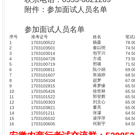
附件：参加面试人员名单
安
参加面试人员名单
序号
准考证号
姓名
笔试
杨森
1
1703100522
78.0
秦以明
2
1703103501
74.5
包宇川
3
1703103014
74.5
方成
4
1703104728
73.5
邢璐
5
1703100719
71.5
阮小娟
6
1703100811
69.0
朱淑婷
7
1703101607
68.5
赵梦
8
1703104104
67.0
蒋梦缘
9
1703102815
65.5
徐世林
10
1703105426
65.5
郭登辉
11
1703101522
65.5
刘文心
12
1703100303
65.0
董亮
13
1703103821
65.0
张濛
14
1703101211
64.5
凌萍萍
15
1703105532
64.5
何新宇
16
1703100605
64.5