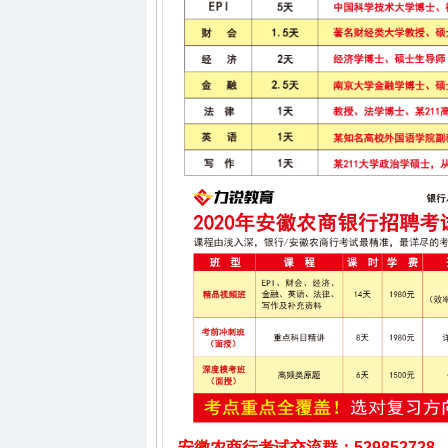
安徽农商行考试
交流群
：529852728