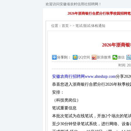
欢迎访问安徽省农村信用社招聘网！
2026年浙商银行合肥分行秋季校园招聘
位置：
首页
>
>
笔试/面试/体检通知
2026年浙
分享到：
QQ空间
新浪微博
微信
时间
20
安徽农商行招聘网www.ahnshzp.com
分享
2
恭喜您进入浙商银行合肥分行2026年秋季
安排：
（科技类岗位）
笔试重要信息
本批次笔试为在线笔试，开放2个场次的笔
至少30分钟登录笔试系统，进行网络、设