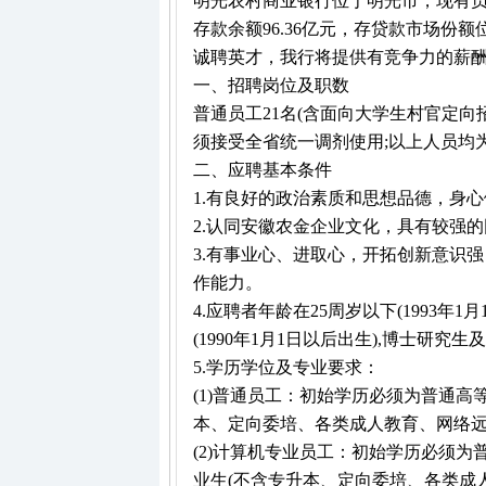
明光农村商业银行位于明光市，现有员工
存款余额96.36亿元，存贷款市场
诚聘英才，我行将提供有竞争力的薪
一、招聘岗位及职数
普通员工21名(含面向大学生村官定向
须接受全省统一调剂使用;以上人员均
二、应聘基本条件
1.有良好的政治素质和思想品德，身
2.认同安徽农金企业文化，具有较强
3.有事业心、进取心，开拓创新意识
作能力。
4.应聘者年龄在25周岁以下(1993
(1990年1月1日以后出生),博士研究
5.学历学位及专业要求：
(1)普通员工：初始学历必须为普通高
本、定向委培、各类成人教育、网络远
(2)计算机专业员工：初始学历必须
业生(不含专升本、定向委培、各类成