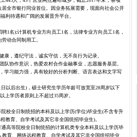
445人，43个营业网点遍布城乡，截止2017年末，各项
份额位居全市银行同业首位。因业务拓展需要，现面向社会公开
酬福利待遇和广阔的发展晋升平台。
招聘1名);计算机专业方向员工1名，法律专业方向员工1名，
为劳动合同制用工。
心健康，遵纪守法，诚实守信，无不良行为记录。
的团队协作意识，热爱农村合作金融事业，志愿服务基层。
强，学习能力强，具有较好的分析判断、语言表达和文字写
年1月1日以后出生)，硕士研究生学历年龄可放宽至28周岁以下
生及以上学历者原则上不超过35周岁。
等院校全日制统招的本科及以上学历(学位)毕业生(不含专升
程教育、自学考试及其它非全国统招毕业生)。
为普通高等院校全日制统招的计算机类专业本科及以上学历毕
人教育、网络远程教育、自学考试及其它非全国统招毕业