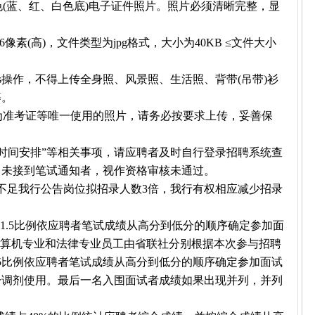
色(蓝、红、白色底)电子证件照片。照片必须清晰完整，显
。
626像素(高)，文件类型为jpg格式，大小为40KB ≤文件大小
ps操作，不得上传全身照、风景照、生活照、背带(吊带)衫
等。
作为准考证等唯一使用的照片，请务必按要求上传，妥善保
试时间安排”等相关事项，请应聘者及时自行登录招聘系统查
。未接到笔试通知者，视作资格审核未通过。
不足我行公告岗位拟招录人数3倍，我行有权相应减少招录
1:1.5比例依应聘者笔试成绩从高分到低分的顺序确定参加面
;计算机专业和法律专业员工由省联社分别根据本次参与招聘
.5比例依应聘者笔试成绩从高分到低分的顺序确定参加面试
一调剂使用。最后一名入围面试者成绩如果出现并列，并列