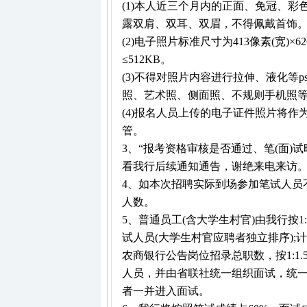
(1)本人近三个月内的正面、免冠、彩
露双肩、双耳、双眉，不得佩戴首饰
(2)电子照片标准尺寸为413像素(宽)×
≤512KB。
(3)不得对照片内容进行拉伸、液化等
照、艺术照、侧面照、不规则手机照
(4)报名人员上传的电子证件照片将
管。
3、“报考资格审核是否通过、笔(面)
看我行后续通知通告，谢绝来电来访
4、如本次招聘实际到场参加笔试人员
人数。
5、普通员工(含大学生村官)由我行按
试人员(大学生村官应聘者独立排序)
农商银行公告岗位招录总职数，按1:1
人员，并由省联社统一组织面试，统
者一并进入面试。