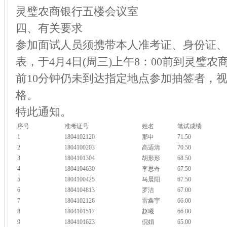
灵璧农商银行五楼会议室
四、有关要求
参加面试人员须携带本人准考证、身份证
表，于4月4日(周三)上午8：00前到灵璧
前10分钟仍未到达指定地点参加抽签者，
格。
特此通知。
序号
准考证号
姓名
笔试成绩
1
1804102120
那申
71.50
2
1804100203
高适清
70.50
3
1804101304
胡形形
68.50
4
1804104630
李思奇
67.50
5
1804100425
马晨阳
67.50
6
1804104813
罗洁
67.00
7
1804102126
雷鑫宇
66.00
8
1804101517
赵曦
66.00
9
1804101623
倪娟
65.00