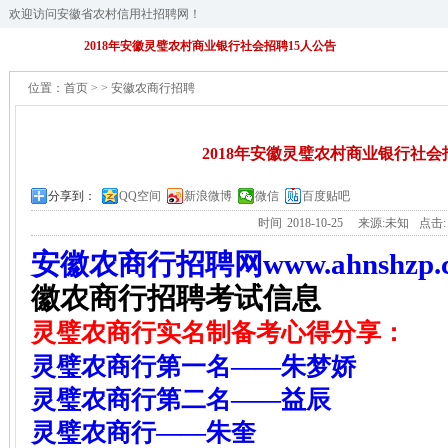
欢迎访问安徽省农村信用社招聘网！
2018年安徽灵璧农村商业银行社会招聘15人公告
位置：
首页
>
>
安徽农商行招聘
2018年安徽灵璧农村商业银行社会
分享到：
QQ空间
新浪微博
微信
百度贴吧
时间
2018-10-25
来源:未知
点击
安徽农商行招聘网www.ahnshzp.
徽农商行招聘考试信息
灵璧农商行实名制备考心得分享：
灵璧农商行第一名——朱梦娇
灵璧农商行第二名——益辰
灵璧农商行——朱奎